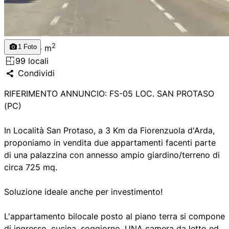
175
2
1
Foto
175
m
9
9
locali
Condividi
RIFERIMENTO ANNUNCIO: FS-05 LOC. SAN PROTASO
(PC)
In Località San Protaso, a 3 Km da Fiorenzuola d'Arda,
proponiamo in vendita due appartamenti facenti parte
di una palazzina con annesso ampio giardino/terreno di
circa 725 mq.
Soluzione ideale anche per investimento!
L'appartamento bilocale posto al piano terra si compone
di ingresso, cucina, soggiorno, UNA camera da letto ed