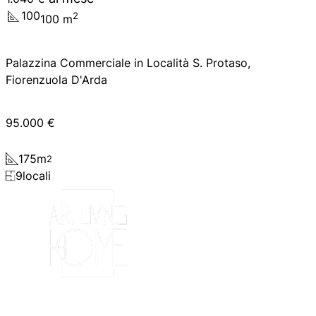
100
2
100
m
Palazzina Commerciale in Località S. Protaso,
Fiorenzuola D'Arda
95.000 €
175
m
2
9
locali