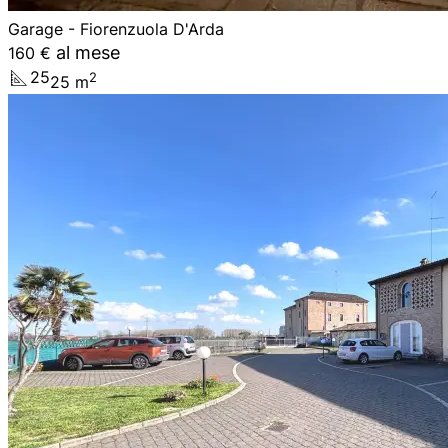
Garage - Fiorenzuola D'Arda
al mese
160 €
25
2
25
m