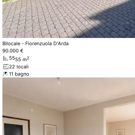
Bilocale - Fiorenzuola D'Arda
90.000 €
55
2
55
m
2
2
locali
1
1
bagno