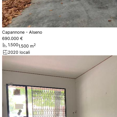
Capannone - Alseno
690.000 €
1.500
2
1.500
m
20
20
locali