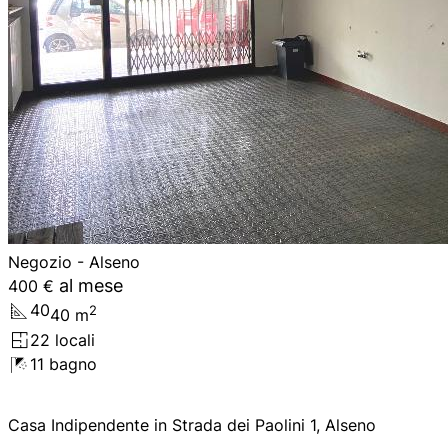
Negozio - Alseno
al mese
400 €
40
2
40
m
2
2
locali
1
1
bagno
Casa Indipendente in Strada dei Paolini 1, Alseno