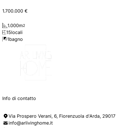
1.700.000 €
1.000
m
2
15
locali
1
bagno
Info di contatto
Via Prospero Verani, 6, Fiorenzuola d'Arda, 29017
info@arlivinghome.it