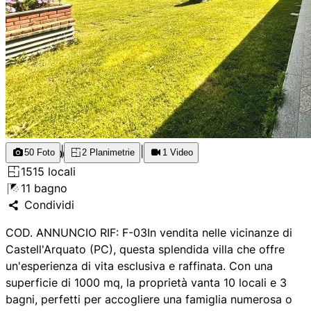
1.000
|
|
2
50
Foto
2
Planimetrie
1
Video
1.000
m
15
15
locali
1
1
bagno
Condividi
COD. ANNUNCIO RIF: F-03In vendita nelle vicinanze di
Castell'Arquato (PC), questa splendida villa che offre
un'esperienza di vita esclusiva e raffinata. Con una
superficie di 1000 mq, la proprietà vanta 10 locali e 3
bagni, perfetti per accogliere una famiglia numerosa o