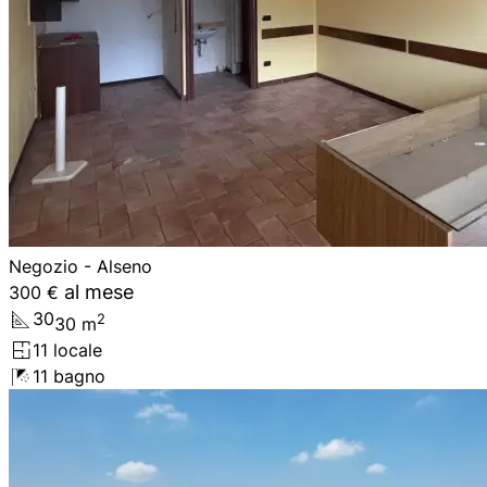
Negozio - Alseno
al mese
300 €
30
2
30
m
1
1
locale
1
1
bagno